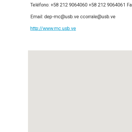
Tel
é
fono: +58
212
9064060
+58 212 906
4061
Fa
Email:
dep-mc@usb.ve
ccorrale@usb.ve
http://www.mc.usb.ve