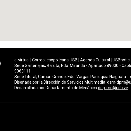
e-virtual
|
Correo
|
esopo
|
canalUSB
|
Agenda Cultural
|
USBnotici
Sede Sartenejas, Baruta, Edo. Miranda - Apartado 89000 - Cabl
9063111
Sede Litoral, Camurí Grande, Edo. Vargas Parroquia Naiguatá.
Diseñada por la Dirección de Servicios Multimedi
a
dsm-dpm@u
Desarrollada por
Departamento de Mecánica
dep-mc@usb.ve